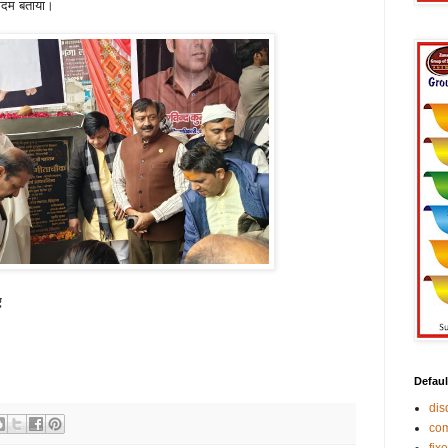
 कदम बताया।
ए
Defaul
di
co
fix