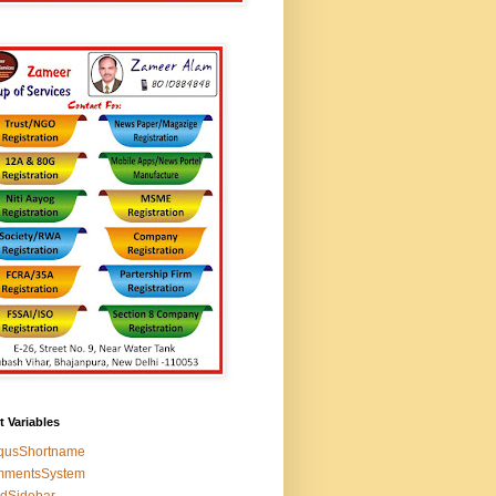
t Variables
squsShortname
mmentsSystem
edSidebar