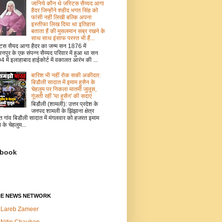
जानिये कौन थे जस्टिस सैय्यद आगा
हैदर जिन्होंने शहीद भगत सिंह को
फांसी नहीं लिखी बल्कि अपना
इस्तीफा लिख दिया था इतिहास
बताता हैं की मुसलमान सब्र रखने के
साथ साथ इंसाफ परस्त भी हैं...
टिस सैयद आगा हैदर का जन्म सन 1876 में
नपुर के एक संपन्न सैय्यद परिवार में हुआ था सन
 में इलाहाबाद हाईकोर्ट में वकालत आरंभ की ...
बारिश भी नहीं रोक सकी अकीदत:
बिडौली सादात में इमाम हुसैन के
चेहलुम पर निकला मातमी जुलूस,
गूंजती रहीं 'या हुसैन' की सदाएं
बिडौली (शामली): उत्तर प्रदेश के
जनपद शामली के झिंझाना क्षेत्र
त गांव बिडौली सादात में मंगलवार को हजरत इमाम
न के चेहलुम...
book
NE NEWS NETWORK
Lareb Zameer
Nitin Chauhan