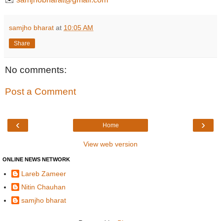
samjho bharat
at
10:05 AM
Share
No comments:
Post a Comment
‹
›
Home
View web version
ONLINE NEWS NETWORK
Lareb Zameer
Nitin Chauhan
samjho bharat