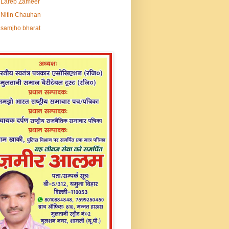
Lareb Zameer
Nitin Chauhan
samjho bharat