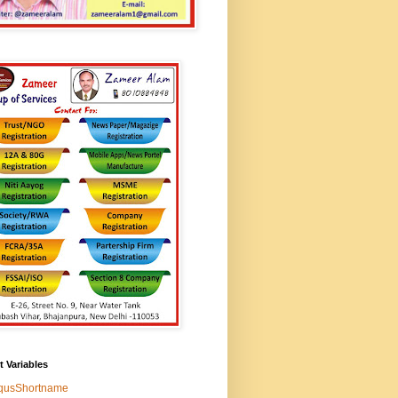
t Variables
squsShortname