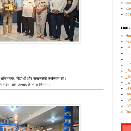
co
fix
po
Link L
Ho
Fea
_Mu
__
__
__
_S
_S
अभिभावक, विद्यार्थी और समाजसेवी उपस्थित रहे।
_Er
े गरिमा और उत्साह के साथ निभाया।
Lea
Do
_W
_Vi
Dow