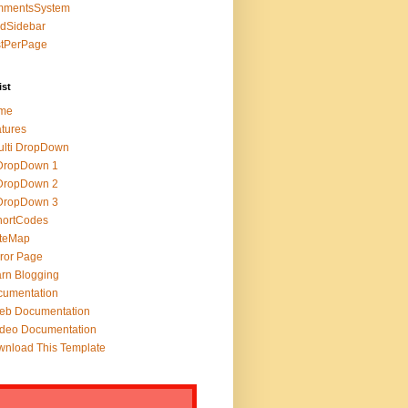
mmentsSystem
edSidebar
stPerPage
ist
me
tures
lti DropDown
DropDown 1
DropDown 2
DropDown 3
hortCodes
iteMap
ror Page
rn Blogging
cumentation
eb Documentation
deo Documentation
nload This Template