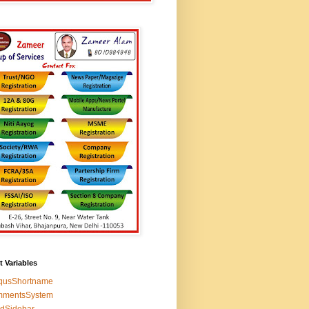
t Variables
squsShortname
mmentsSystem
edSidebar