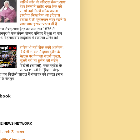
जानिये कौन थे जस्टिस सैय्यद आगा
हैदर जिन्होंने शहीद भगत सिंह को
फांसी नहीं लिखी बल्कि अपना
इस्तीफा लिख दिया था इतिहास
बताता हैं की मुसलमान सब्र रखने के
साथ साथ इंसाफ परस्त भी हैं...
टिस सैयद आगा हैदर का जन्म सन 1876 में
नपुर के एक संपन्न सैय्यद परिवार में हुआ था सन
 में इलाहाबाद हाईकोर्ट में वकालत आरंभ की ...
बारिश भी नहीं रोक सकी अकीदत:
बिडौली सादात में इमाम हुसैन के
चेहलुम पर निकला मातमी जुलूस,
गूंजती रहीं 'या हुसैन' की सदाएं
बिडौली (शामली): उत्तर प्रदेश के
जनपद शामली के झिंझाना क्षेत्र
त गांव बिडौली सादात में मंगलवार को हजरत इमाम
न के चेहलुम...
book
NE NEWS NETWORK
Lareb Zameer
Nitin Chauhan