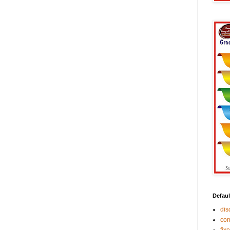
Defaul
di
co
fix