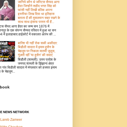
जानिये कौन थे जस्टिस सैय्यद आगा
हैदर जिन्होंने शहीद भगत सिंह को
फांसी नहीं लिखी बल्कि अपना
इस्तीफा लिख दिया था इतिहास
बताता हैं की मुसलमान सब्र रखने के
साथ साथ इंसाफ परस्त भी हैं...
टिस सैयद आगा हैदर का जन्म सन 1876 में
नपुर के एक संपन्न सैय्यद परिवार में हुआ था सन
 में इलाहाबाद हाईकोर्ट में वकालत आरंभ की ...
बारिश भी नहीं रोक सकी अकीदत:
बिडौली सादात में इमाम हुसैन के
चेहलुम पर निकला मातमी जुलूस,
गूंजती रहीं 'या हुसैन' की सदाएं
बिडौली (शामली): उत्तर प्रदेश के
जनपद शामली के झिंझाना क्षेत्र
त गांव बिडौली सादात में मंगलवार को हजरत इमाम
न के चेहलुम...
book
NE NEWS NETWORK
Lareb Zameer
Nitin Chauhan