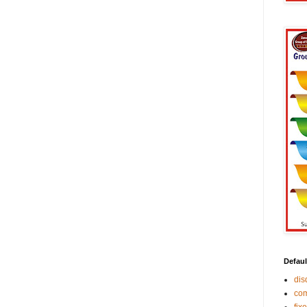
Defaul
di
co
fix