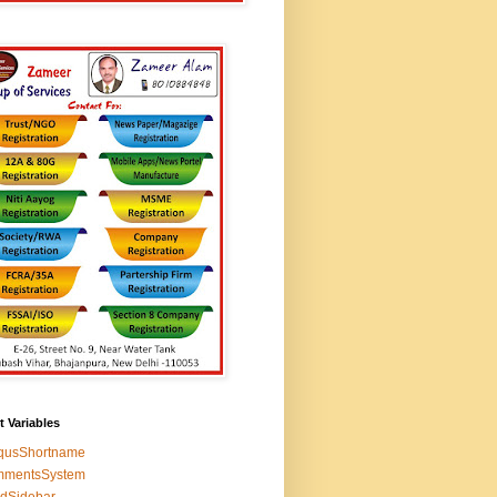
t Variables
squsShortname
mmentsSystem
edSidebar