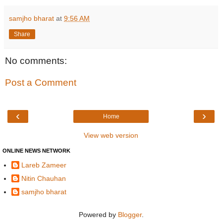
samjho bharat
at
9:56 AM
Share
No comments:
Post a Comment
‹
›
Home
View web version
ONLINE NEWS NETWORK
Lareb Zameer
Nitin Chauhan
samjho bharat
Powered by
Blogger
.