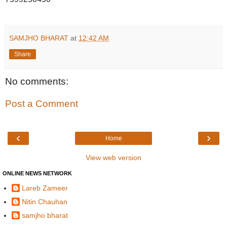
SAMJHO BHARAT
at
12:42 AM
Share
No comments:
Post a Comment
‹
›
Home
View web version
ONLINE NEWS NETWORK
Lareb Zameer
Nitin Chauhan
samjho bharat