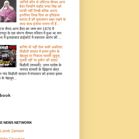
जानिये कौन थे जस्टिस सैय्यद आगा
हैदर जिन्होंने शहीद भगत सिंह को
फांसी नहीं लिखी बल्कि अपना
इस्तीफा लिख दिया था इतिहास
बताता हैं की मुसलमान सब्र रखने के
साथ साथ इंसाफ परस्त भी हैं...
टिस सैयद आगा हैदर का जन्म सन 1876 में
नपुर के एक संपन्न सैय्यद परिवार में हुआ था सन
 में इलाहाबाद हाईकोर्ट में वकालत आरंभ की ...
बारिश भी नहीं रोक सकी अकीदत:
बिडौली सादात में इमाम हुसैन के
चेहलुम पर निकला मातमी जुलूस,
गूंजती रहीं 'या हुसैन' की सदाएं
बिडौली (शामली): उत्तर प्रदेश के
जनपद शामली के झिंझाना क्षेत्र
त गांव बिडौली सादात में मंगलवार को हजरत इमाम
न के चेहलुम...
book
NE NEWS NETWORK
Lareb Zameer
Nitin Chauhan