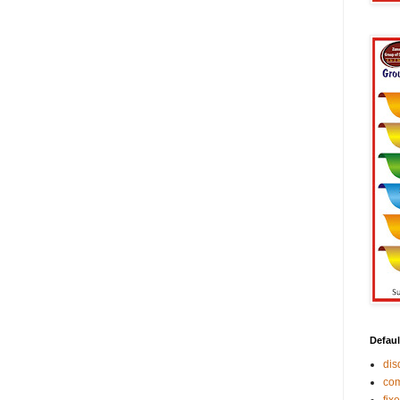
Defaul
di
co
fix