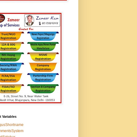
t Variables
squsShortname
mmentsSystem
edSidebar