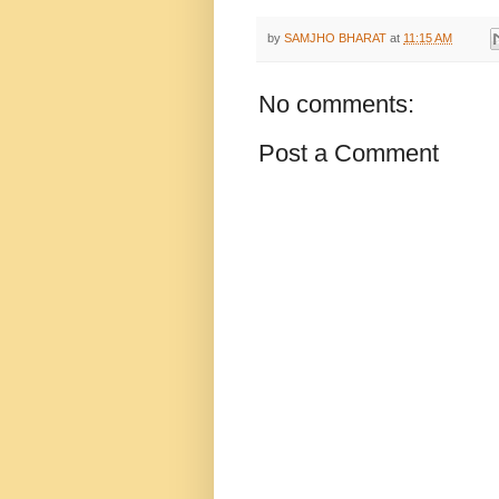
by
SAMJHO BHARAT
at
11:15 AM
No comments:
Post a Comment