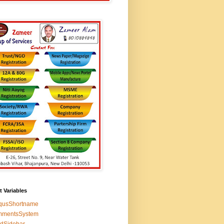
t Variables
squsShortname
mmentsSystem
edSidebar