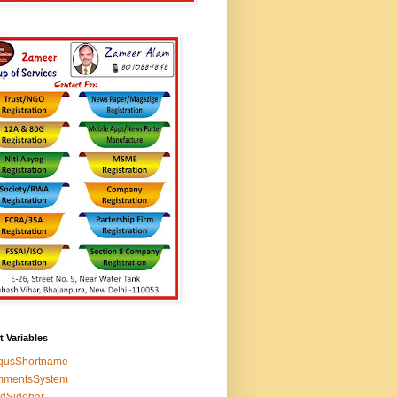
t Variables
squsShortname
mmentsSystem
edSidebar