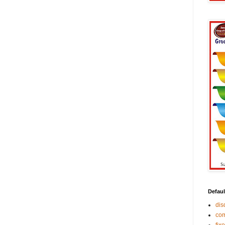
Defaul
di
co
fix