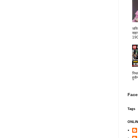
जस्
सहार
1904
स्थि
हुसै
Face
Tags
ONLI