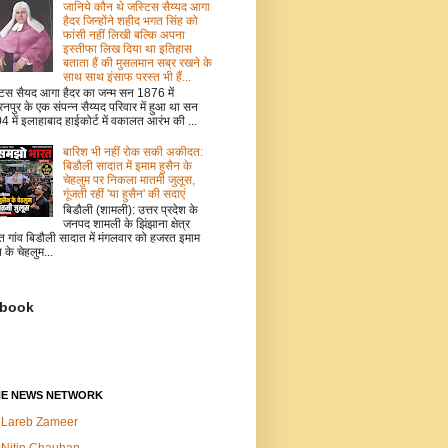
जानिये कौन थे जस्टिस सैय्यद आगा
हैदर जिन्होंने शहीद भगत सिंह को
फांसी नहीं लिखी बल्कि अपना
इस्तीफा लिख दिया था इतिहास
बताता हैं की मुसलमान सब्र रखने के
साथ साथ इंसाफ परस्त भी हैं...
टिस सैयद आगा हैदर का जन्म सन 1876 में
नपुर के एक संपन्न सैय्यद परिवार में हुआ था सन
 में इलाहाबाद हाईकोर्ट में वकालत आरंभ की ...
बारिश भी नहीं रोक सकी अकीदत:
बिडौली सादात में इमाम हुसैन के
चेहलुम पर निकला मातमी जुलूस,
गूंजती रहीं 'या हुसैन' की सदाएं
बिडौली (शामली): उत्तर प्रदेश के
जनपद शामली के झिंझाना क्षेत्र
त गांव बिडौली सादात में मंगलवार को हजरत इमाम
न के चेहलुम...
book
NE NEWS NETWORK
Lareb Zameer
Nitin Chauhan