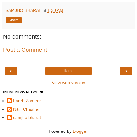
SAMJHO BHARAT
at
1:30 AM
Share
No comments:
Post a Comment
‹
›
Home
View web version
ONLINE NEWS NETWORK
Lareb Zameer
Nitin Chauhan
samjho bharat
Powered by
Blogger
.