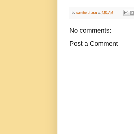
by
samjho bharat
at
4:51 AM
No comments:
Post a Comment