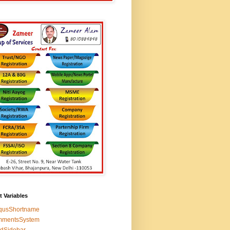
t Variables
squsShortname
mmentsSystem
edSidebar