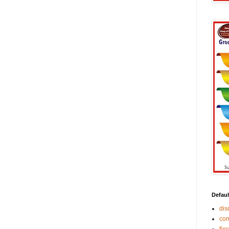
Defaul
di
co
fix