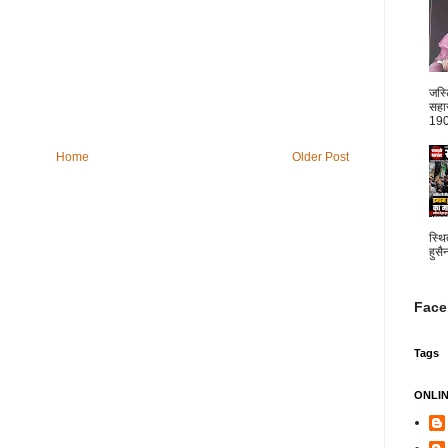
जस्
सहार
1904
Home
Older Post
स्थि
हुसै
Face
Tags
ONLI