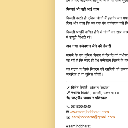
इसके बाद लाइनमैन आशु ने नियमों के तहत तुरं
मिन्नतें भी नहीं आईं काम
बिजली कटते ही पुलिस चौकी में हड़कंप मच गय
दिया और कहा कि जब तक वैध कनेक्शन नहीं लि
बिजली आपूर्ति बाधित होने से चौकी का सारा का
में ड्यूटी निभाते रहे।
अब नया कनेक्शन लेने की तैयारी
मामले के बाद पुलिस विभाग ने स्थिति को गंभीरता
जा रही है कि जल्द ही वैध कनेक्शन मिलने के 
यह घटना न सिर्फ सिस्टम की खामियों को उजाग
नागरिक हो या पुलिस चौकी।
📌 विशेष रिपोर्ट:
शौकीन सिद्दीकी
📍 स्थान:
बिडोली, शामली, उत्तर प्रदेश
🗞️ राष्ट्रीय समाचार पत्रिका:
📞 8010884848
🌐
www.samjhobharat.com
✉️
samjhobharat@gmail.com
#samjhobharat