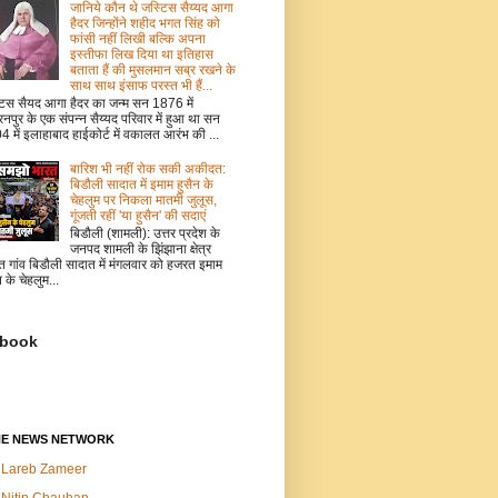
जानिये कौन थे जस्टिस सैय्यद आगा
हैदर जिन्होंने शहीद भगत सिंह को
फांसी नहीं लिखी बल्कि अपना
इस्तीफा लिख दिया था इतिहास
बताता हैं की मुसलमान सब्र रखने के
साथ साथ इंसाफ परस्त भी हैं...
टिस सैयद आगा हैदर का जन्म सन 1876 में
नपुर के एक संपन्न सैय्यद परिवार में हुआ था सन
 में इलाहाबाद हाईकोर्ट में वकालत आरंभ की ...
बारिश भी नहीं रोक सकी अकीदत:
बिडौली सादात में इमाम हुसैन के
चेहलुम पर निकला मातमी जुलूस,
गूंजती रहीं 'या हुसैन' की सदाएं
बिडौली (शामली): उत्तर प्रदेश के
जनपद शामली के झिंझाना क्षेत्र
त गांव बिडौली सादात में मंगलवार को हजरत इमाम
न के चेहलुम...
book
NE NEWS NETWORK
Lareb Zameer
Nitin Chauhan