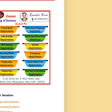
t Variables
squsShortname
mmentsSystem
edSidebar