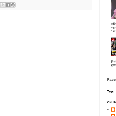
जस्
सहार
1904
स्थि
हुसै
Face
Tags
ONLI