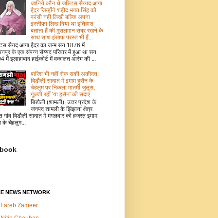
जानिये कौन थे जस्टिस सैय्यद आगा
हैदर जिन्होंने शहीद भगत सिंह को
फांसी नहीं लिखी बल्कि अपना
इस्तीफा लिख दिया था इतिहास
बताता हैं की मुसलमान सब्र रखने के
साथ साथ इंसाफ परस्त भी हैं...
टिस सैयद आगा हैदर का जन्म सन 1876 में
नपुर के एक संपन्न सैय्यद परिवार में हुआ था सन
 में इलाहाबाद हाईकोर्ट में वकालत आरंभ की ...
बारिश भी नहीं रोक सकी अकीदत:
बिडौली सादात में इमाम हुसैन के
चेहलुम पर निकला मातमी जुलूस,
गूंजती रहीं 'या हुसैन' की सदाएं
बिडौली (शामली): उत्तर प्रदेश के
जनपद शामली के झिंझाना क्षेत्र
त गांव बिडौली सादात में मंगलवार को हजरत इमाम
न के चेहलुम...
book
NE NEWS NETWORK
Lareb Zameer
Nitin Chauhan