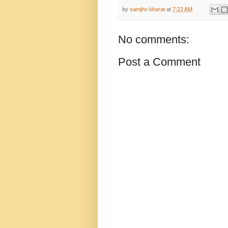
by
samjho bharat
at
7:22 AM
No comments:
Post a Comment