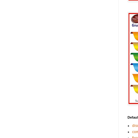
Defaul
di
co
fix