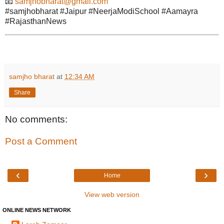
📧
samjhobharat@gmail.com
#samjhobharat #Jaipur #NeerjaModiSchool #Aamayra
#RajasthanNews
samjho bharat
at
12:34 AM
Share
No comments:
Post a Comment
‹
›
Home
View web version
ONLINE NEWS NETWORK