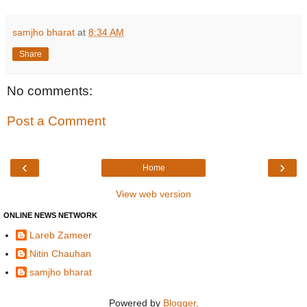
samjho bharat
at
8:34 AM
Share
No comments:
Post a Comment
‹
›
Home
View web version
ONLINE NEWS NETWORK
Lareb Zameer
Nitin Chauhan
samjho bharat
Powered by
Blogger
.