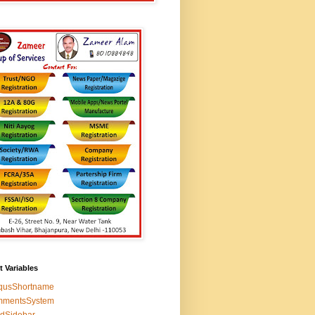
t Variables
squsShortname
mmentsSystem
edSidebar