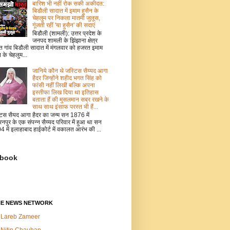
बारिश भी नहीं रोक सकी अकीदत:
बिडौली सादात में इमाम हुसैन के
चेहलुम पर निकला मातमी जुलूस,
गूंजती रहीं 'या हुसैन' की सदाएं
बिडौली (शामली): उत्तर प्रदेश के
जनपद शामली के झिंझाना क्षेत्र
त गांव बिडौली सादात में मंगलवार को हजरत इमाम
न के चेहलुम...
जानिये कौन थे जस्टिस सैय्यद आगा
हैदर जिन्होंने शहीद भगत सिंह को
फांसी नहीं लिखी बल्कि अपना
इस्तीफा लिख दिया था इतिहास
बताता हैं की मुसलमान सब्र रखने के
साथ साथ इंसाफ परस्त भी हैं...
टिस सैयद आगा हैदर का जन्म सन 1876 में
नपुर के एक संपन्न सैय्यद परिवार में हुआ था सन
 में इलाहाबाद हाईकोर्ट में वकालत आरंभ की ...
book
NE NEWS NETWORK
Lareb Zameer
Nitin Chauhan