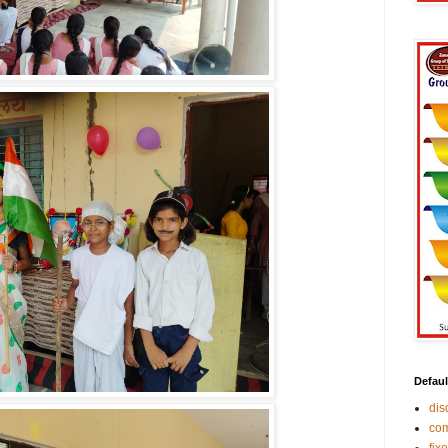
Defaul
di
co
fix