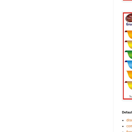
Defaul
di
co
fix