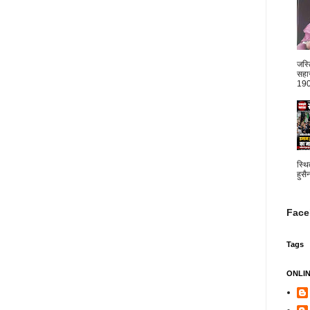
जस्
सहार
1904
स्थि
हुसै
Face
Tags
ONLI