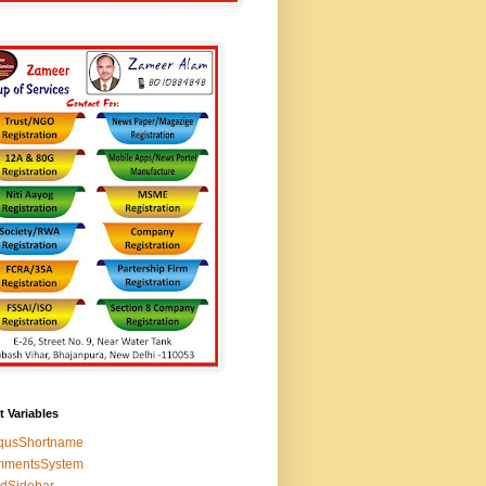
t Variables
squsShortname
mmentsSystem
edSidebar