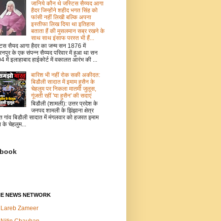
जानिये कौन थे जस्टिस सैय्यद आगा
हैदर जिन्होंने शहीद भगत सिंह को
फांसी नहीं लिखी बल्कि अपना
इस्तीफा लिख दिया था इतिहास
बताता हैं की मुसलमान सब्र रखने के
साथ साथ इंसाफ परस्त भी हैं...
टिस सैयद आगा हैदर का जन्म सन 1876 में
नपुर के एक संपन्न सैय्यद परिवार में हुआ था सन
 में इलाहाबाद हाईकोर्ट में वकालत आरंभ की ...
बारिश भी नहीं रोक सकी अकीदत:
बिडौली सादात में इमाम हुसैन के
चेहलुम पर निकला मातमी जुलूस,
गूंजती रहीं 'या हुसैन' की सदाएं
बिडौली (शामली): उत्तर प्रदेश के
जनपद शामली के झिंझाना क्षेत्र
त गांव बिडौली सादात में मंगलवार को हजरत इमाम
न के चेहलुम...
book
NE NEWS NETWORK
Lareb Zameer
Nitin Chauhan