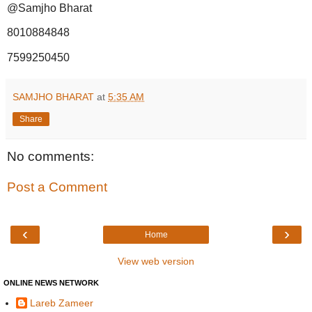
@Samjho Bharat
8010884848
7599250450
SAMJHO BHARAT
at
5:35 AM
Share
No comments:
Post a Comment
‹
›
Home
View web version
ONLINE NEWS NETWORK
Lareb Zameer