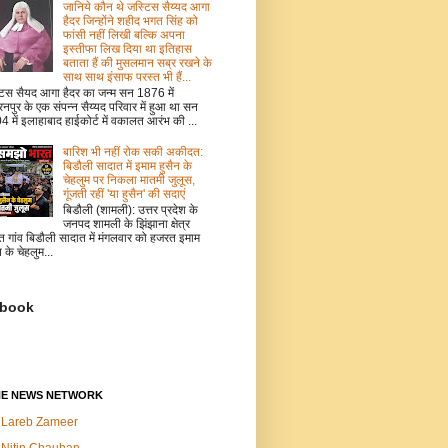
जानिये कौन थे जस्टिस सैय्यद आगा
हैदर जिन्होंने शहीद भगत सिंह को
फांसी नहीं लिखी बल्कि अपना
इस्तीफा लिख दिया था इतिहास
बताता हैं की मुसलमान सब्र रखने के
साथ साथ इंसाफ परस्त भी हैं...
टिस सैयद आगा हैदर का जन्म सन 1876 में
नपुर के एक संपन्न सैय्यद परिवार में हुआ था सन
 में इलाहाबाद हाईकोर्ट में वकालत आरंभ की ...
बारिश भी नहीं रोक सकी अकीदत:
बिडौली सादात में इमाम हुसैन के
चेहलुम पर निकला मातमी जुलूस,
गूंजती रहीं 'या हुसैन' की सदाएं
बिडौली (शामली): उत्तर प्रदेश के
जनपद शामली के झिंझाना क्षेत्र
त गांव बिडौली सादात में मंगलवार को हजरत इमाम
न के चेहलुम...
book
NE NEWS NETWORK
Lareb Zameer
Nitin Chauhan