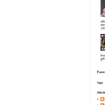
जस्
सहार
1904
स्थि
हुसै
Face
Tags
ONLI