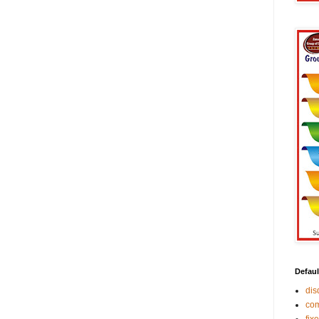
Defaul
di
co
fix