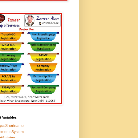
t Variables
squsShortname
mmentsSystem
edSidebar