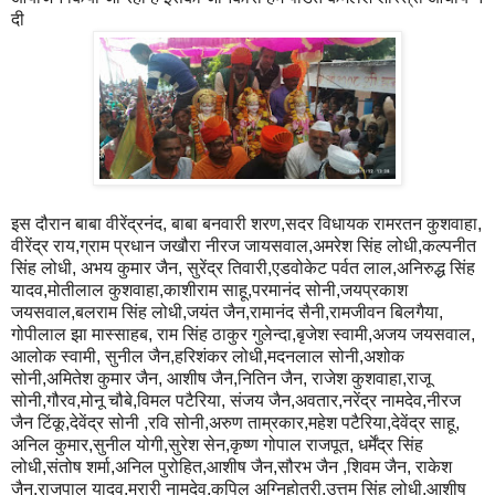
दी
इस दौरान बाबा वीरेंद्रनंद, बाबा बनवारी शरण,सदर विधायक रामरतन कुशवाहा,
वीरेंद्र राय,ग्राम प्रधान जखौरा नीरज जायसवाल,अमरेश सिंह लोधी,कल्पनीत
सिंह लोधी, अभय कुमार जैन, सुरेंद्र तिवारी,एडवोकेट पर्वत लाल,अनिरुद्ध सिंह
यादव,मोतीलाल कुशवाहा,काशीराम साहू,परमानंद सोनी,जयप्रकाश
जयसवाल,बलराम सिंह लोधी,जयंत जैन,रामानंद सैनी,रामजीवन बिलगैया,
गोपीलाल झा मास्साहब, राम सिंह ठाकुर गुलेन्दा,बृजेश स्वामी,अजय जयसवाल,
आलोक स्वामी, सुनील जैन,हरिशंकर लोधी,मदनलाल सोनी,अशोक
सोनी,अमितेश कुमार जैन, आशीष जैन,नितिन जैन, राजेश कुशवाहा,राजू
सोनी,गौरव,मोनू चौबे,विमल पटैरिया, संजय जैन,अवतार,नरेंद्र नामदेव,नीरज
जैन टिंकू,देवेंद्र सोनी ,रवि सोनी,अरुण ताम्रकार,महेश पटैरिया,देवेंद्र साहू,
अनिल कुमार,सुनील योगी,सुरेश सेन,कृष्ण गोपाल राजपूत, धर्मेंद्र सिंह
लोधी,संतोष शर्मा,अनिल पुरोहित,आशीष जैन,सौरभ जैन ,शिवम जैन, राकेश
जैन,राजपाल यादव,मुरारी नामदेव,कपिल अग्निहोत्री,उत्तम सिंह लोधी,आशीष