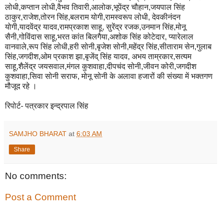
लोधी,कप्तान लोधी,वैभव तिवारी,आलोक,भूपेंद्र चौहान,जयपाल सिंह
ठाकुर,राजेश,तोरन सिंह,बलराम योगी,रामस्वरूप लोधी, देवकीनंदन
योगी,यादवेंद्र यादव,रामप्रकाश साहू, सुरेंद्र रजक,उनमान सिंह,मोनू
सैनी,गोविंदास साहू,भरत कांत बिलगैया,अशोक सिंह कोटेदार, प्यारेलाल
वानवाले,रूप सिंह लोधी,हरी सोनी,बृजेश सोनी,महेंद्र सिंह,सीताराम सेन,गुलाब
सिंह,जगदीश,ओम प्रकाश झा,बृजेंद् सिंह यादव, अभय ताम्रकार,सत्यम
साहू,शैलेंद्र जयसवाल,मंगल कुशवाहा,दीपचंद सोनी,जीवन कोरी,जगदीश
कुशवाहा,सिवा सोनी सराफ, मोनू सोनी के अलावा हजारों की संख्या में भक्तगण
मौजूद रहे ।
रिपोर्ट- पत्रकार इन्द्रपाल सिंह
SAMJHO BHARAT
at
6:03 AM
Share
No comments:
Post a Comment