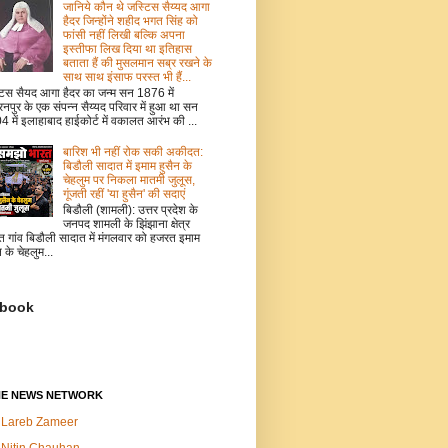
जानिये कौन थे जस्टिस सैय्यद आगा
हैदर जिन्होंने शहीद भगत सिंह को
फांसी नहीं लिखी बल्कि अपना
इस्तीफा लिख दिया था इतिहास
बताता हैं की मुसलमान सब्र रखने के
साथ साथ इंसाफ परस्त भी हैं...
टिस सैयद आगा हैदर का जन्म सन 1876 में
नपुर के एक संपन्न सैय्यद परिवार में हुआ था सन
 में इलाहाबाद हाईकोर्ट में वकालत आरंभ की ...
बारिश भी नहीं रोक सकी अकीदत:
बिडौली सादात में इमाम हुसैन के
चेहलुम पर निकला मातमी जुलूस,
गूंजती रहीं 'या हुसैन' की सदाएं
बिडौली (शामली): उत्तर प्रदेश के
जनपद शामली के झिंझाना क्षेत्र
त गांव बिडौली सादात में मंगलवार को हजरत इमाम
न के चेहलुम...
book
NE NEWS NETWORK
Lareb Zameer
Nitin Chauhan