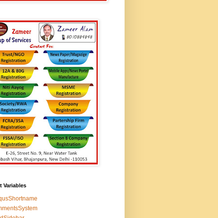
t Variables
squsShortname
mmentsSystem
edSidebar