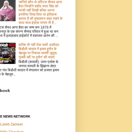
जानिये कौन थे जस्टिस सैय्यद आगा
हैदर जिन्होंने शहीद भगत सिंह को
फांसी नहीं लिखी बल्कि अपना
इस्तीफा लिख दिया था इतिहास
बताता हैं की मुसलमान सब्र रखने के
साथ साथ इंसाफ परस्त भी हैं...
टिस सैयद आगा हैदर का जन्म सन 1876 में
नपुर के एक संपन्न सैय्यद परिवार में हुआ था सन
 में इलाहाबाद हाईकोर्ट में वकालत आरंभ की ...
बारिश भी नहीं रोक सकी अकीदत:
बिडौली सादात में इमाम हुसैन के
चेहलुम पर निकला मातमी जुलूस,
गूंजती रहीं 'या हुसैन' की सदाएं
बिडौली (शामली): उत्तर प्रदेश के
जनपद शामली के झिंझाना क्षेत्र
त गांव बिडौली सादात में मंगलवार को हजरत इमाम
न के चेहलुम...
book
NE NEWS NETWORK
Lareb Zameer
Nitin Chauhan