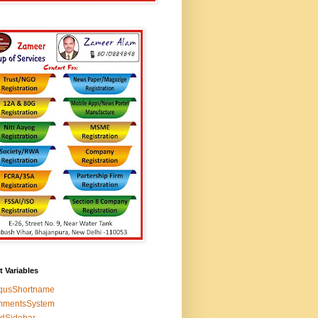
t Variables
squsShortname
mmentsSystem
edSidebar