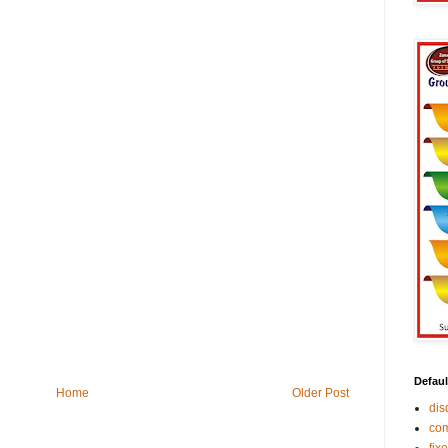
Defaul
Home
Older Post
di
co
fix