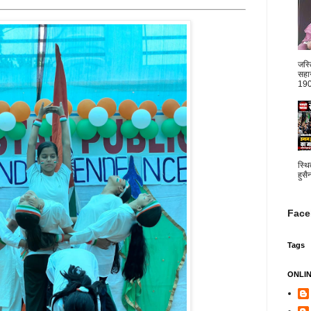
जस्
सहार
1904
स्थि
हुसै
Face
Tags
ONLI