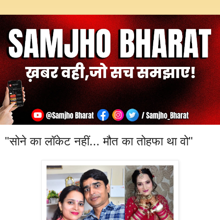
"सोने का लॉकेट नहीं... मौत का तोहफा था वो"