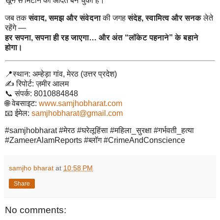
खून से
मिटाने की आदत बन चुकी है।
जब तक
संवाद, समझ और संवेदना
की जगह
संदेह, स्वामित्व और सनक
लेते
रहेंगे —
हर सपना, सपना ही रह जाएगा… और अंत “लॉकेट पहनाने” के बहाने
होगा।
📍स्थान: अम्हेड़ा गांव, मेरठ (उत्तर प्रदेश)
✍️ रिपोर्ट: ज़मीर आलम
📞 संपर्क: 8010884848
🌐 वेबसाइट:
www.samjhobharat.com
📧 ईमेल:
samjhobharat@gmail.com
#samjhobharat #मेरठ #घरेलूहिंसा #महिला_सुरक्षा #गर्भवती_हत्या
#ZameerAlamReports #ब्लॉग #CrimeAndConscience
samjho bharat
at
10:58 PM
Share
No comments: