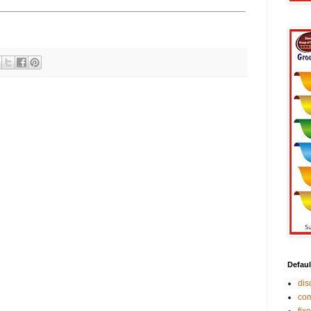
Defaul
di
co
fix