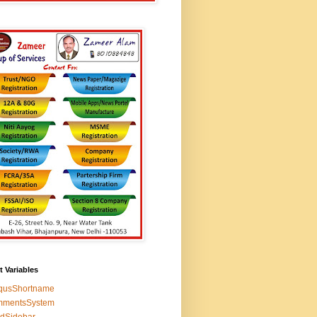
t Variables
squsShortname
mmentsSystem
edSidebar