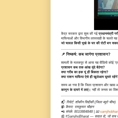
केंद्र सरकार द्वारा शुरू की गई
प्रधानमंत्री ग
माफियाओं और विभागीय लापरवाही के चलते य
जो चावल किसी भूखे के घर की रोटी बन सकता
📌
निष्कर्ष: कब जागेगा प्रशासन?
शामली के मलकपुर से आया यह वीडियो कोई ‘एक
प्रशासन कब तक आंख मूंदे बैठेगा?
क्या गरीब का हक यूं ही बिकता रहेगा?
क्या राशन माफिया ऐसे ही खुलेआम घूमते रहेंगे
समय आ गया है कि जिला प्रशासन और खाद्य आपू
कानून के दायरे में लाएं।
नहीं तो जनता का विश्
📬
रिपोर्ट: शौकीन सिद्दीकी (जिला ब्यूरो चीफ)
📹
कैमरा: रामकुमार चौहान
📲
संपर्क: 8010884848 | 📧
samjhobha
📰
#SamjhoBharat — सवाल वो, जो सच क