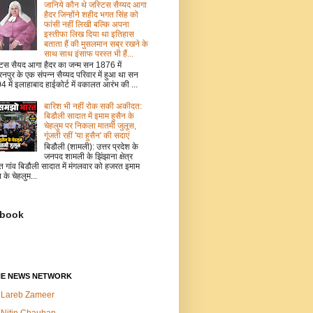
जानिये कौन थे जस्टिस सैय्यद आगा
हैदर जिन्होंने शहीद भगत सिंह को
फांसी नहीं लिखी बल्कि अपना
इस्तीफा लिख दिया था इतिहास
बताता हैं की मुसलमान सब्र रखने के
साथ साथ इंसाफ परस्त भी हैं...
टिस सैयद आगा हैदर का जन्म सन 1876 में
नपुर के एक संपन्न सैय्यद परिवार में हुआ था सन
 में इलाहाबाद हाईकोर्ट में वकालत आरंभ की ...
बारिश भी नहीं रोक सकी अकीदत:
बिडौली सादात में इमाम हुसैन के
चेहलुम पर निकला मातमी जुलूस,
गूंजती रहीं 'या हुसैन' की सदाएं
बिडौली (शामली): उत्तर प्रदेश के
जनपद शामली के झिंझाना क्षेत्र
त गांव बिडौली सादात में मंगलवार को हजरत इमाम
न के चेहलुम...
book
NE NEWS NETWORK
Lareb Zameer
Nitin Chauhan