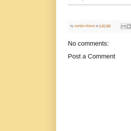
by
samjho bharat
at
4:40 AM
No comments:
Post a Comment