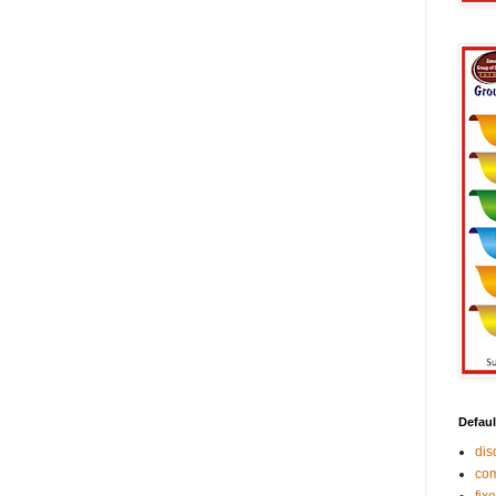
Defaul
di
co
fix