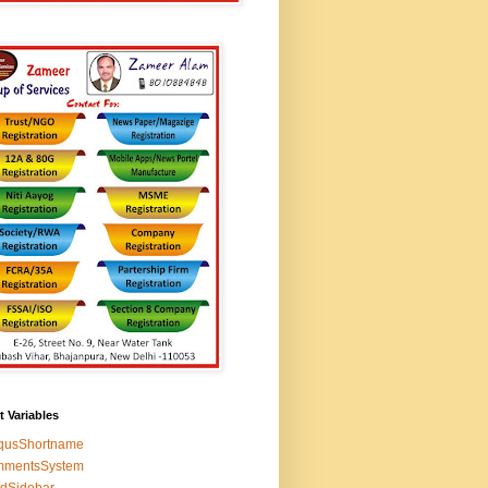
t Variables
squsShortname
mmentsSystem
edSidebar