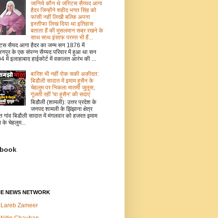
जानिये कौन थे जस्टिस सैय्यद आगा
हैदर जिन्होंने शहीद भगत सिंह को
फांसी नहीं लिखी बल्कि अपना
इस्तीफा लिख दिया था इतिहास
बताता हैं की मुसलमान सब्र रखने के
साथ साथ इंसाफ परस्त भी हैं...
टिस सैयद आगा हैदर का जन्म सन 1876 में
नपुर के एक संपन्न सैय्यद परिवार में हुआ था सन
 में इलाहाबाद हाईकोर्ट में वकालत आरंभ की ...
बारिश भी नहीं रोक सकी अकीदत:
बिडौली सादात में इमाम हुसैन के
चेहलुम पर निकला मातमी जुलूस,
गूंजती रहीं 'या हुसैन' की सदाएं
बिडौली (शामली): उत्तर प्रदेश के
जनपद शामली के झिंझाना क्षेत्र
त गांव बिडौली सादात में मंगलवार को हजरत इमाम
न के चेहलुम...
book
NE NEWS NETWORK
Lareb Zameer
Nitin Chauhan