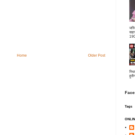
जस्
सहार
1904
Home
Older Post
स्थि
हुसै
Face
Tags
ONLI