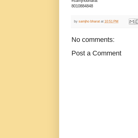
#samjhobharat
8010884848
by
samjho bharat
at
10:51 PM
No comments:
Post a Comment