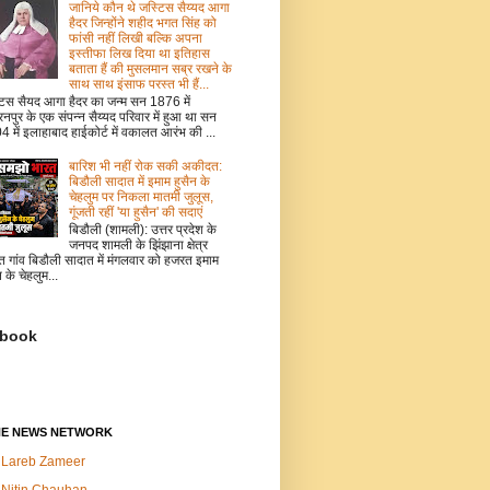
जानिये कौन थे जस्टिस सैय्यद आगा
हैदर जिन्होंने शहीद भगत सिंह को
फांसी नहीं लिखी बल्कि अपना
इस्तीफा लिख दिया था इतिहास
बताता हैं की मुसलमान सब्र रखने के
साथ साथ इंसाफ परस्त भी हैं...
टिस सैयद आगा हैदर का जन्म सन 1876 में
नपुर के एक संपन्न सैय्यद परिवार में हुआ था सन
 में इलाहाबाद हाईकोर्ट में वकालत आरंभ की ...
बारिश भी नहीं रोक सकी अकीदत:
बिडौली सादात में इमाम हुसैन के
चेहलुम पर निकला मातमी जुलूस,
गूंजती रहीं 'या हुसैन' की सदाएं
बिडौली (शामली): उत्तर प्रदेश के
जनपद शामली के झिंझाना क्षेत्र
त गांव बिडौली सादात में मंगलवार को हजरत इमाम
न के चेहलुम...
book
NE NEWS NETWORK
Lareb Zameer
Nitin Chauhan