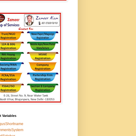
t Variables
squsShortname
mmentsSystem
edSidebar