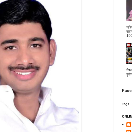
जस्
सहार
1904
स्थि
हुसै
Face
Tags
ONLI