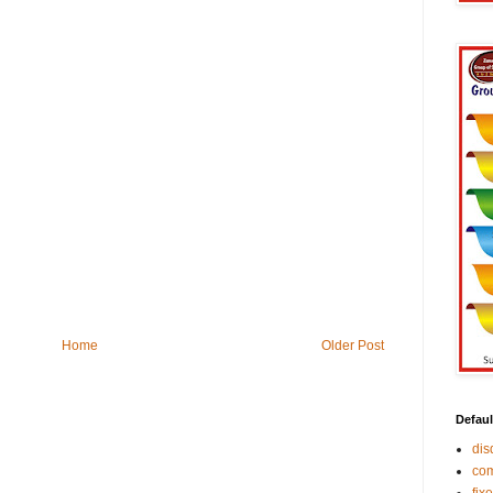
Home
Older Post
Defaul
di
co
fix