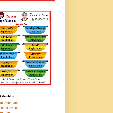
t Variables
squsShortname
mmentsSystem
edSidebar