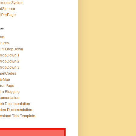
mmentsSystem
edSidebar
stPerPage
ist
me
tures
lti DropDown
DropDown 1
DropDown 2
DropDown 3
hortCodes
iteMap
ror Page
rn Blogging
cumentation
eb Documentation
deo Documentation
nload This Template