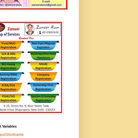
t Variables
squsShortname