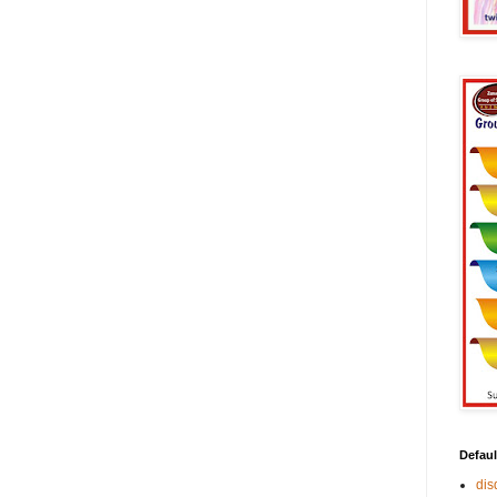
Defaul
di