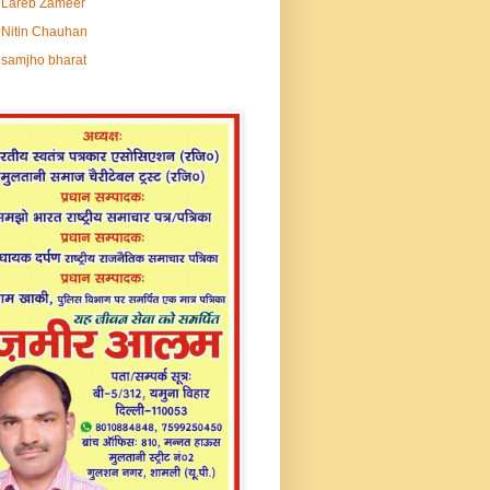
Lareb Zameer
Nitin Chauhan
samjho bharat