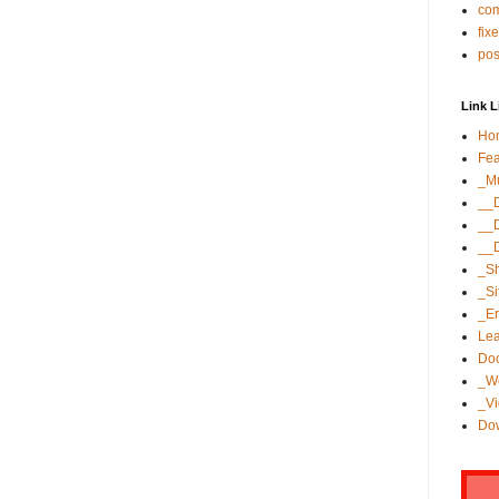
co
fix
po
Link L
Ho
Fea
_Mu
__
__
__
_S
_S
_Er
Lea
Do
_W
_Vi
Dow