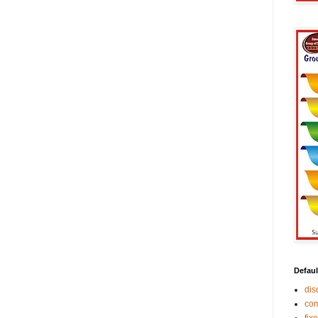
Defaul
di
co
fix