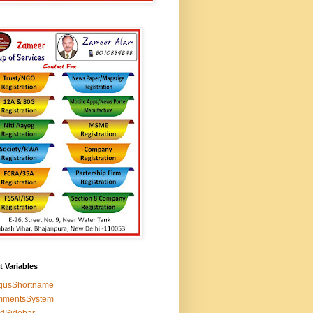
t Variables
squsShortname
mmentsSystem
edSidebar