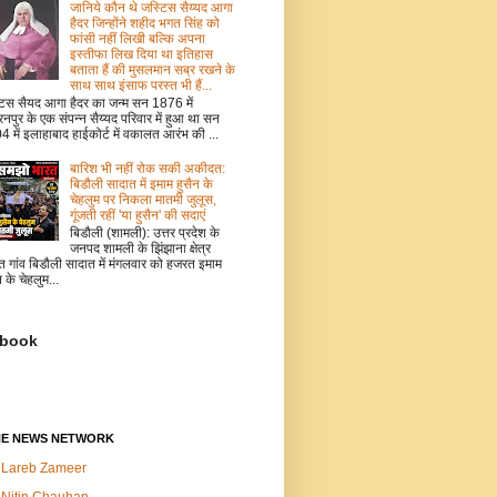
जानिये कौन थे जस्टिस सैय्यद आगा
हैदर जिन्होंने शहीद भगत सिंह को
फांसी नहीं लिखी बल्कि अपना
इस्तीफा लिख दिया था इतिहास
बताता हैं की मुसलमान सब्र रखने के
साथ साथ इंसाफ परस्त भी हैं...
टिस सैयद आगा हैदर का जन्म सन 1876 में
नपुर के एक संपन्न सैय्यद परिवार में हुआ था सन
 में इलाहाबाद हाईकोर्ट में वकालत आरंभ की ...
बारिश भी नहीं रोक सकी अकीदत:
बिडौली सादात में इमाम हुसैन के
चेहलुम पर निकला मातमी जुलूस,
गूंजती रहीं 'या हुसैन' की सदाएं
बिडौली (शामली): उत्तर प्रदेश के
जनपद शामली के झिंझाना क्षेत्र
त गांव बिडौली सादात में मंगलवार को हजरत इमाम
न के चेहलुम...
book
NE NEWS NETWORK
Lareb Zameer
Nitin Chauhan