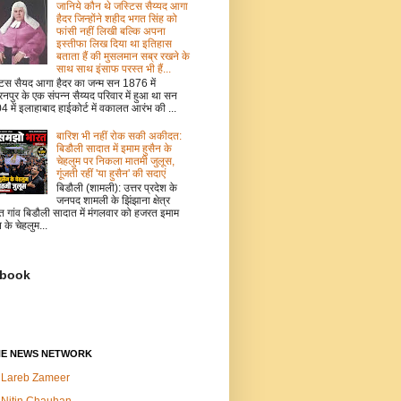
जानिये कौन थे जस्टिस सैय्यद आगा
हैदर जिन्होंने शहीद भगत सिंह को
फांसी नहीं लिखी बल्कि अपना
इस्तीफा लिख दिया था इतिहास
बताता हैं की मुसलमान सब्र रखने के
साथ साथ इंसाफ परस्त भी हैं...
टिस सैयद आगा हैदर का जन्म सन 1876 में
नपुर के एक संपन्न सैय्यद परिवार में हुआ था सन
 में इलाहाबाद हाईकोर्ट में वकालत आरंभ की ...
बारिश भी नहीं रोक सकी अकीदत:
बिडौली सादात में इमाम हुसैन के
चेहलुम पर निकला मातमी जुलूस,
गूंजती रहीं 'या हुसैन' की सदाएं
बिडौली (शामली): उत्तर प्रदेश के
जनपद शामली के झिंझाना क्षेत्र
त गांव बिडौली सादात में मंगलवार को हजरत इमाम
न के चेहलुम...
book
NE NEWS NETWORK
Lareb Zameer
Nitin Chauhan