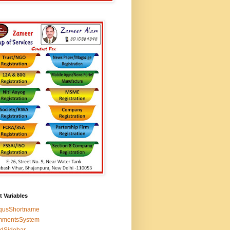
t Variables
squsShortname
mmentsSystem
edSidebar