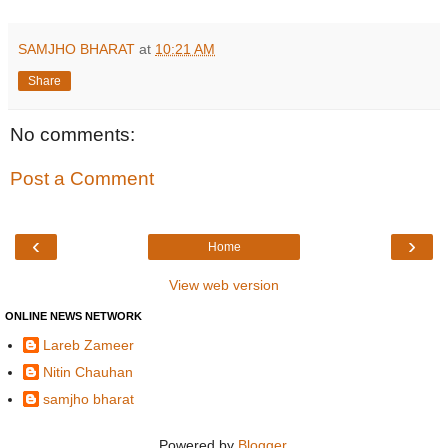
SAMJHO BHARAT
at
10:21 AM
Share
No comments:
Post a Comment
‹
›
Home
View web version
ONLINE NEWS NETWORK
Lareb Zameer
Nitin Chauhan
samjho bharat
Powered by
Blogger
.