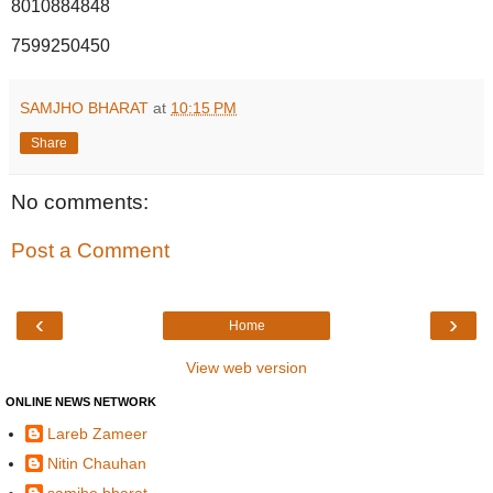
8010884848
7599250450
SAMJHO BHARAT
at
10:15 PM
Share
No comments:
Post a Comment
‹
›
Home
View web version
ONLINE NEWS NETWORK
Lareb Zameer
Nitin Chauhan