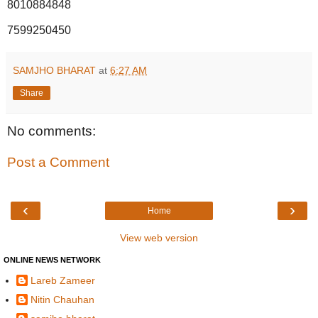
8010884848
7599250450
SAMJHO BHARAT
at
6:27 AM
Share
No comments:
Post a Comment
‹
›
Home
View web version
ONLINE NEWS NETWORK
Lareb Zameer
Nitin Chauhan