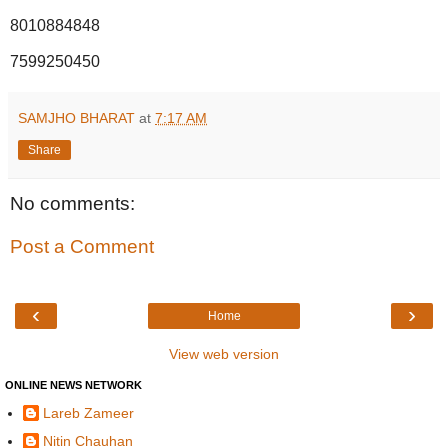
8010884848
7599250450
SAMJHO BHARAT
at
7:17 AM
Share
No comments:
Post a Comment
‹
›
Home
View web version
ONLINE NEWS NETWORK
Lareb Zameer
Nitin Chauhan