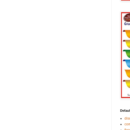
Defaul
di
co
fix