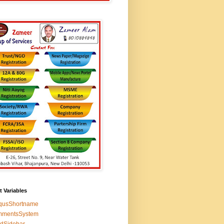
t Variables
squsShortname
mmentsSystem
edSidebar