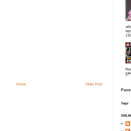
जस्
सहार
1904
स्थि
हुसै
Home
Older Post
Face
Tags
ONLI