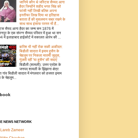
जानिये कौन थे जस्टिस सैय्यद आगा
हैदर जिन्होंने शहीद भगत सिंह को
फांसी नहीं लिखी बल्कि अपना
इस्तीफा लिख दिया था इतिहास
बताता हैं की मुसलमान सब्र रखने के
साथ साथ इंसाफ परस्त भी हैं...
टिस सैयद आगा हैदर का जन्म सन 1876 में
नपुर के एक संपन्न सैय्यद परिवार में हुआ था सन
 में इलाहाबाद हाईकोर्ट में वकालत आरंभ की ...
बारिश भी नहीं रोक सकी अकीदत:
बिडौली सादात में इमाम हुसैन के
चेहलुम पर निकला मातमी जुलूस,
गूंजती रहीं 'या हुसैन' की सदाएं
बिडौली (शामली): उत्तर प्रदेश के
जनपद शामली के झिंझाना क्षेत्र
त गांव बिडौली सादात में मंगलवार को हजरत इमाम
न के चेहलुम...
book
NE NEWS NETWORK
Lareb Zameer
Nitin Chauhan