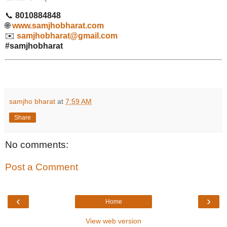
📞
8010884848
🌐
www.samjhobharat.com
✉️
samjhobharat@gmail.com
#samjhobharat
samjho bharat
at
7:59 AM
Share
No comments:
Post a Comment
‹
›
Home
View web version