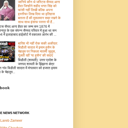
जानिये कौन थे जस्टिस सैय्यद आगा
हैदर जिन्होंने शहीद भगत सिंह को
फांसी नहीं लिखी बल्कि अपना
इस्तीफा लिख दिया था इतिहास
बताता हैं की मुसलमान सब्र रखने के
साथ साथ इंसाफ परस्त भी हैं...
टिस सैयद आगा हैदर का जन्म सन 1876 में
नपुर के एक संपन्न सैय्यद परिवार में हुआ था सन
 में इलाहाबाद हाईकोर्ट में वकालत आरंभ की ...
बारिश भी नहीं रोक सकी अकीदत:
बिडौली सादात में इमाम हुसैन के
चेहलुम पर निकला मातमी जुलूस,
गूंजती रहीं 'या हुसैन' की सदाएं
बिडौली (शामली): उत्तर प्रदेश के
जनपद शामली के झिंझाना क्षेत्र
त गांव बिडौली सादात में मंगलवार को हजरत इमाम
न के चेहलुम...
book
NE NEWS NETWORK
Lareb Zameer
Nitin Chauhan