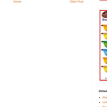
Home
Older Post
Defaul
di
co
fix