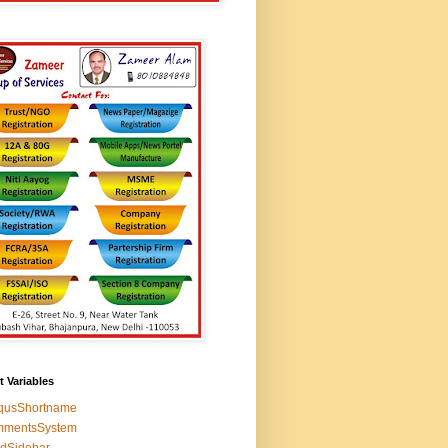
t Variables
squsShortname
mmentsSystem
edSidebar