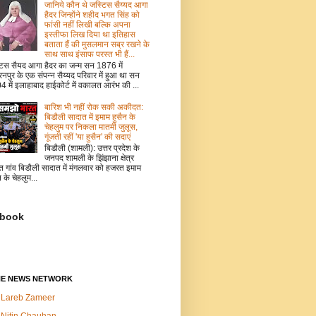
जानिये कौन थे जस्टिस सैय्यद आगा
हैदर जिन्होंने शहीद भगत सिंह को
फांसी नहीं लिखी बल्कि अपना
इस्तीफा लिख दिया था इतिहास
बताता हैं की मुसलमान सब्र रखने के
साथ साथ इंसाफ परस्त भी हैं...
टिस सैयद आगा हैदर का जन्म सन 1876 में
नपुर के एक संपन्न सैय्यद परिवार में हुआ था सन
 में इलाहाबाद हाईकोर्ट में वकालत आरंभ की ...
बारिश भी नहीं रोक सकी अकीदत:
बिडौली सादात में इमाम हुसैन के
चेहलुम पर निकला मातमी जुलूस,
गूंजती रहीं 'या हुसैन' की सदाएं
बिडौली (शामली): उत्तर प्रदेश के
जनपद शामली के झिंझाना क्षेत्र
त गांव बिडौली सादात में मंगलवार को हजरत इमाम
न के चेहलुम...
book
NE NEWS NETWORK
Lareb Zameer
Nitin Chauhan