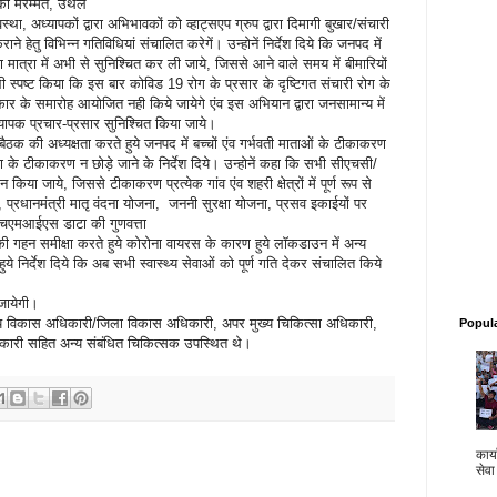
प की मरम्मत, उथले
स्था, अध्यापकों द्वारा अभिभावकों को व्हाट्सएप ग्रुप द्वारा दिमागी बुखार/संचारी
 हेतु विभिन्न गतिविधियां संचालित करेगें। उन्होनें निर्देश दिये कि जनपद में
 मात्रा में अभी से सुनिश्चित कर ली जाये, जिससे आने वाले समय में बीमारियों
ी स्पष्ट किया कि इस बार कोविड 19 रोग के प्रसार के दृष्टिगत संचारी रोग के
कार के समारोह आयोजित नही किये जायेगे एंव इस अभियान द्वारा जनसामान्य में
यापक प्रचार-प्रसार सुनिश्चित किया जाये।
 बैठक की अध्यक्षता करते हुये जनपद में बच्चों एंव गर्भवती माताओं के टीकाकरण
हिला के टीकाकरण न छोड़े जाने के निर्देश दिये। उन्होनें कहा कि सभी सीएचसी/
 किया जाये, जिससे टीकाकरण प्रत्येक गांव एंव शहरी क्षेत्रों में पूर्ण रूप से
 प्रधानमंत्री मातृ वंदना योजना, जननी सुरक्षा योजना, प्रसव इकाईयों पर
 एचएमआईएस डाटा की गुणवत्ता
मों की गहन समीक्षा करते हुये कोरोना वायरस के कारण हुये लाॅकडाउन में अन्य
हुये निर्देश दिये कि अब सभी स्वास्थ्य सेवाओं को पूर्ण गति देकर संचालित किये
जायेगी।
मुख्य विकास अधिकारी/जिला विकास अधिकारी, अपर मुख्य चिकित्सा अधिकारी,
Popul
िकारी सहित अन्य संबंधित चिकित्सक उपस्थित थे।
कार्य
सेवा