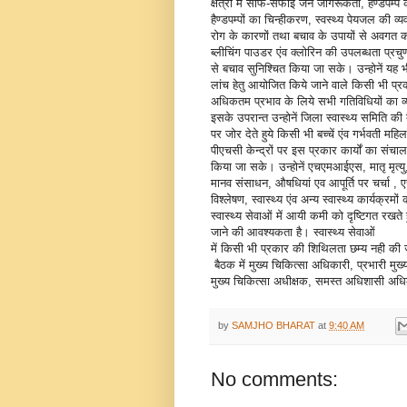
क्षेत्रों में साफ-सफाई जन जागरूकता, हैण्डपम्
हैण्डपम्पों का चिन्हीकरण, स्वस्थ्य पेयजल की व्यव
रोग के कारणों तथा बचाव के उपायों से अवगत कराने
ब्लीचिंग पाउडर एंव क्लोरिन की उपलब्धता प्रचुण
से बचाव सुनिश्चित किया जा सके। उन्होनें यह भ
लांच हेतु आयोजित किये जाने वाले किसी भी प्र
अधिकतम प्रभाव के लिये सभी गतिविधियों का व्
इसके उपरान्त उन्होनें जिला स्वास्थ्य समिति की
पर जोर देते हुये किसी भी बच्चें एंव गर्भवती म
पीएचसी केन्द्रों पर इस प्रकार कार्यों का संचालन
किया जा सके। उन्होनें एचएमआईएस, मातृ मृत्यु,
मानव संसाधन, औषधियां एव आपूर्ति पर चर्चा ,
विश्लेषण, स्वास्थ्य एंव अन्य स्वास्थ्य कार्यक्र
स्वास्थ्य सेवाओं में आयी कमी को दृष्टिगत रखते 
जाने की आवश्यकता है। स्वास्थ्य सेवाओं
में किसी भी प्रकार की शिथिलता छम्य नही की 
बैठक में मुख्य चिकित्सा अधिकारी, प्रभारी 
मुख्य चिकित्सा अधीक्षक, समस्त अधिशासी अध
by
SAMJHO BHARAT
at
9:40 AM
No comments: