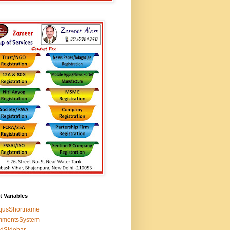
t Variables
squsShortname
mmentsSystem
edSidebar