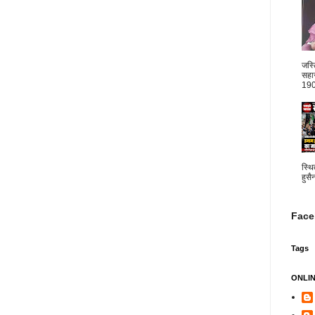
जस्
सहार
1904
स्थि
हुसै
Face
Tags
ONLI