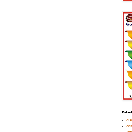
Defaul
di
co
fix