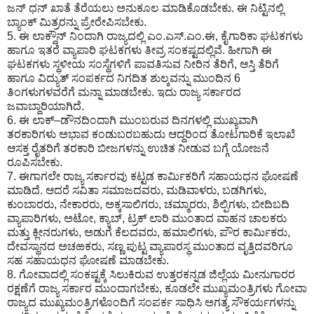
ಜನ್ ಧನ್ ಖಾತೆ ತೆರೆಯಲು ಅನುಕೂಲ ಮಾಡಿಕೊಡಬೇಕು. ಈ ನಿಟ್ಟಿನಲ್ಲಿ
ಬ್ಯಾಂಕ್ ಮಿತ್ರರನ್ನು ಪ್ರೇರೇಪಿಸಬೇಕು.
5. ಈ ಲಾಕ್ದೌನ್ ನಿಂದಾಗಿ ರಾಜ್ಯದಲ್ಲಿ ಎಂ.ಎಸ್.ಎಂ.ಈ, ಕೈಗಾರಿಕಾ ಘಟಕಗಳು
ಹಾಗೂ ಇತರೆ ವ್ಯಾಪಾರಿ ಘಟಕಗಳು ತೀವ್ರ ಸಂಕಷ್ಟದಲ್ಲಿವೆ. ಹೀಗಾಗಿ ಈ
ಘಟಕಗಳು ಸ್ಥಳೀಯ ಸಂಸ್ಥೆಗಳಿಗೆ ಪಾವತಿಸುವ ನೀರಿನ ತೆರಿಗೆ, ಆಸ್ತಿ ತೆರಿಗೆ
ಹಾಗೂ ವಿದ್ಯುತ್ ಸಂಪರ್ಕದ ನಿಗದಿತ ಶುಲ್ಕವನ್ನು ಮುಂದಿನ 6
ತಿಂಗಳುಗಳವರೆಗೆ ಮನ್ನಾ ಮಾಡಬೇಕು. ಇದು ರಾಜ್ಯ ಸರ್ಕಾರದ
ಜವಾಬ್ದಾರಿಯಾಗಿದೆ.
6. ಈ ಲಾಕ್–ಡೌನದಿಂದಾಗಿ ಮುಂಬರುವ ದಿನಗಳಲ್ಲಿ ಮುಖ್ಯವಾಗಿ
ತರಕಾರಿಗಳು ಅಭಾವ ಕಂಡುಬರಬಹುದು ಆದ್ದರಿಂದ ತೋಟಗಾರಿಕೆ ಇಲಾಖೆ
ಆಸಕ್ತ ರೈತರಿಗೆ ತರಕಾರಿ ಬೀಜಗಳನ್ನು ಉಚಿತ ನೀಡುವ ಬಗ್ಗೆ ಯೋಜನೆ
ರೂಪಿಸಬೇಕು.
7. ಈಗಾಗಲೇ ರಾಜ್ಯ ಸರ್ಕಾರವು ಕಟ್ಟಡ ಕಾರ್ಮಿಕರಿಗೆ ಸಹಾಯಧನ ಘೋಷಣೆ
ಮಾಡಿದೆ. ಆದರೆ ಸವಿತಾ ಸಮಾಜದವರು, ಮಡಿವಾಳರು, ಬಡಗಿಗಳು,
ಕುಂಬಾರರು, ನೇಕಾರರು, ಅಕ್ಕಸಾಲಿಗರು, ಚಮ್ಮಾರರು, ಶಿಲ್ಪಿಗಳು, ಬೀದಿಬದಿ
ವ್ಯಾಪಾರಿಗಳು, ಅಟೋ, ಕ್ಯಾಬ್, ಟ್ರಕ್ ಲಾರಿ ಮುಂತಾದ ವಾಹನ ಚಾಲಕರು
ಮತ್ತು ಕ್ಲೀನರುಗಳು, ಅಡುಗೆ ಕೆಲದವರು, ಹಮಾಲಿಗಳು, ಪೌರ ಕಾರ್ಮಿಕರು,
ದೇವಸ್ಥಾನದ ಅಚಱಕರು, ಸಣ್ಣ ಪುಟ್ಟ ವ್ಯಾಪಾರಸ್ಥ ಮುಂತಾದ ವೃತ್ತಿದವರಿಗೂ
ಸಹ ಸಹಾಯಧನ ಘೋಷಣೆ ಮಾಡಬೇಕು.
8. ಗೋವಾದಲ್ಲಿ ಸಂಕಷ್ಟಕ್ಕೆ ಸಿಲುಕಿರುವ ಉತ್ತರಕನ್ನಡ ಜಿಲ್ಲೆಯ ಮೀನುಗಾರರ
ರಕ್ಷಣೆಗೆ ರಾಜ್ಯ ಸರ್ಕಾರ ಮುಂದಾಗಬೇಕು, ಕೂಡಲೇ ಮುಖ್ಯಮಂತ್ರಿಗಳು ಗೋವಾ
ರಾಜ್ಯದ ಮುಖ್ಯಮಂತ್ರಿಗಳೊಂದಿಗೆ ಸಂಪರ್ಕ ಸಾಧಿಸಿ ಅಗತ್ಯ ಸೌಕರ್ಯಗಳನ್ನು