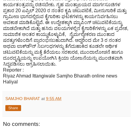
ಕಾರ್ಯತಂತ್ರವನ್ನು ರಚಿಸಬೇಕು. ಗೃಹ ಮಂತ್ರಾಲಯದ ಮಾರ್ಗಸೂಚಿಗಳ
ಪ್ರಕಾರ 20 ಏಪ್ರಿಲ್ 2020 ರ ನಂತರ ಕೃಷಿ ಚಟುವಟಿಕೆ, ಮೀನುಗಾರಿಕೆ ಮತ್ತು
ಗ್ರಾಮೀಣ ಭಾಗದಲ್ಲಿರುವ ಕೈಗಾರಿಕಾ ಘಟಕಗಳನ್ನು ಕಾರ್ಯನಿರ್ವಹಿಸಲು
ಅವಕಾಶ ಮಾಡಿಕೊಟ್ಟಿವೆ. ಈ ಉದ್ದೇಶಕ್ಕಾಗಿ ಮ್ಯಾಪಿಂಗ್ ಚಟುವಟಿಕೆಯನ್ನು
ಮಾಡಬೇಕಾಗಿದೆ ಮತ್ತು ಹಸಿರು ವಲಯಗಳಲ್ಲಿನ ಕೈಗಾರಿಕೆಗಳನ್ನು ಏಕ ಪ್ರವೇಶ,
ಸಾಮಾಜಿಕ ಅಂತರ ಕಾಯ್ದುಕೊಳ್ಳುವಿಕೆ, ನೈರ್ಮಲ್ಯೀಕರಣ ಮುಂತಾದ
ಷರತ್ತುಗಳೊಂದಿಗೆ ಪ್ರಾರಂಭಿಸಬಹುದಾಗಿದೆ. ಆದ್ದರಿಂದ ಮೇ 3 ರ ನಂತರ
ಅಥವಾ ಲಾಕ್‌ಡೌನ್ ನಿರ್ಬಂಧಗಳನ್ನು ತೆಗೆದುಹಾಕಿದ ಕೂಡಲೇ ಆರ್ಥಿಕ
ಚಟುವಟಿಕೆಯನ್ನು ಮತ್ತೆ ತೆರೆಯಲು ಸರಕಾರd, ಮುಂದಾಲೋಚನೆ ಹಾಗೂ
ದೂರದೃಷ್ಟಿಯನ್ನು ಉಪಯೋಗಿಸಿ ಕ್ರಿಯಾ ಯೋಜನೆಯನ್ನು ಮುಂಚಿತವಾಗಿ
ಸಿದ್ದಪಡಿಸಲು ಆಗ್ರಹಿಸಲಾಯಿತು.
Reporter :
Riyaz Ahmad Ittangiwale Samjho Bharath online news
Haliyal
SAMJHO BHARAT
at
9:55 AM
Share
No comments: