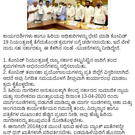
ಕಾರ್ಯದರ್ಶಿಗಳು ಹಾಗೂ ಹಿರಿಯ ಅಧಿಕಾರಿಗಳನ್ನು ಭೇಟಿ ಮಾಡಿ ಕೋವಿಡ್
19 ನಿಯಂತ್ರಣಕ್ಕೆ ತೆಗೆದುಕೊಂಡ ಕ್ರಮಗಳ ಬಗ್ಗೆ ಚರ್ಚಿಸಲಾಯಿತು, ಇದೆ ವೇಳೆ
ನಾನು ಸಹ ಸರ್ಕಾರಕ್ಕೂ ಈ ಕೆಳಗಿನ ಸಲಹೆ -ಸೂಚನೆಗಳನ್ನು ನೀಡಿದ್ದೇನೆ.
1. ಕೋವಿಡ್ ನಿಯಂತ್ರಣಕ್ಕೆ ರಾಜ್ಯ ಸರ್ಕಾರ ಕಟ್ಟುನಿಟ್ಟಿನ ಜಾರಿಗೆ ತಂದ
ಕ್ರಮಗಳಿಗಾಗಿ ಅಭಿನಂದನೆಗಳನ್ನು ಸಲ್ಲಿಸಲಾಯಿತು.
2. ಕೋವಿಡ್ ತಪಾಸಣಾ ಪ್ರಯೋಗಾಲಯಗಳನ್ನು ಪ್ರತಿ ಜಿಲ್ಲೆಗೆ ವಿಸ್ತರಿಸಲಾಗಿದೆ.
ಆದರೆ ಅವು ನಿಗದಿತ ಸಮಯದೊಳಗೆ ಶೀಘ್ರವಾಗಿ ಕಾರ್ಯಾರಂಭ ಮಾಡಲು
ಕ್ರಮ ಕೈಕೊಳ್ಳಬೇಕು.
3. ಹಿರಿಯ ನಾಗರಿಕರ ಅನುಕೂಲಕ್ಕಾಗಿ ಕೇಂದ್ರ ಸರ್ಕಾರದ ಸಾಮಾಜಿಕ ನ್ಯಾಯ
ಮತ್ತು ಸಬಲೀಕರಣ ಮಂತ್ರಾಲಯವು ದಿನಾಂಕ 13-04-2020 ರಂದು
ಮಾರ್ಗಸೂಚಿಗಳನ್ನು ಬಿಡುಗಡೆ ಮಾಡಿದ್ದು ಈ ಮಾರ್ಗ ಸೂಚಿಗಳನ್ನು ಆಶಾ ಮತ್ತು
ಅಂಗನವಾಡಿ ಕಾರ್ಯಕರ್ತೆಯರ ಗಮನಕ್ಕೆ ತಂದು, ವಿದ್ಯುನ್ಮಾನ ಹಾಗೂ
ಪತ್ರಿಕೆಗಳ ಮುಖಾಂತರ ಹೆಚ್ಚಿನ ಪ್ರಚಾರ ನೀಡಿ, ಅವು ಹೆಚ್ಚು ಹಿರಿಯ
ನಾಗರೀಕರನ್ನು ತಲುಪುವಂತೆ ನೋಡಿಕೊಳ್ಳಬೇಕು.
4. ಈಗಾಗಲೇ 2014ಕ್ಕಿಂತ ಮುಂಚೆ ಇರುವ ಹಳೆಯ ಬ್ಯಾಂಕ್ ಖಾತೆಗಳನ್ನೇ
ಜನ್ ಧನ್ ಖಾತೆಗಳಾಗಿ ಪರಿವರ್ತಿಸಬೇಕು. ಬಡಮಹಿಳೆಯರಿಗೆ ಹೊಸದಾಗಿ