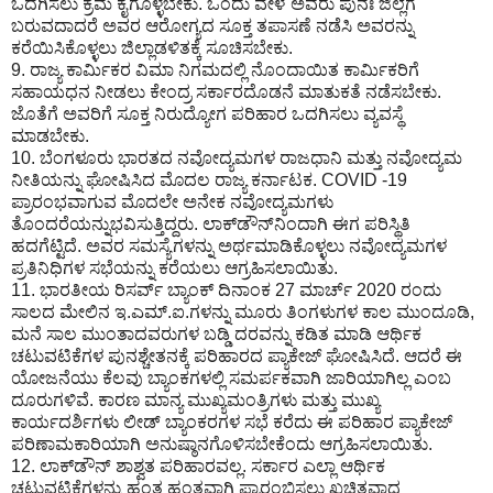
ಒದಗಿಸಲು ಕ್ರಮ ಕೈಗೊಳ್ಳಬೇಕು. ಒಂದು ವೇಳೆ ಅವರು ಪುನಃ ಜಿಲ್ಲೆಗೆ
ಬರುವದಾದರೆ ಅವರ ಆರೋಗ್ಯದ ಸೂಕ್ತ ತಪಾಸಣೆ ನಡೆಸಿ ಅವರನ್ನು
ಕರೆಯಿಸಿಕೊಳ್ಳಲು ಜಿಲ್ಲಾಡಳಿತಕ್ಕೆ ಸೂಚಿಸಬೇಕು.
9. ರಾಜ್ಯ ಕಾರ್ಮಿಕರ ವಿಮಾ ನಿಗಮದಲ್ಲಿ ನೊಂದಾಯಿತ ಕಾರ್ಮಿಕರಿಗೆ
ಸಹಾಯಧನ ನೀಡಲು ಕೇಂದ್ರ ಸರ್ಕಾರದೊಡನೆ ಮಾತುಕತೆ ನಡೆಸಬೇಕು.
ಜೊತೆಗೆ ಅವರಿಗೆ ಸೂಕ್ತ ನಿರುದ್ಯೋಗ ಪರಿಹಾರ ಒದಗಿಸಲು ವ್ಯವಸ್ಥೆ
ಮಾಡಬೇಕು.
10. ಬೆಂಗಳೂರು ಭಾರತದ ನವೋದ್ಯಮಗಳ ರಾಜಧಾನಿ ಮತ್ತು ನವೋದ್ಯಮ
ನೀತಿಯನ್ನು ಘೋಷಿಸಿದ ಮೊದಲ ರಾಜ್ಯ ಕರ್ನಾಟಕ. COVID -19
ಪ್ರಾರಂಭವಾಗುವ ಮೊದಲೇ ಅನೇಕ ನವೋದ್ಯಮಗಳು
ತೊಂದರೆಯನ್ನುಭವಿಸುತ್ತಿದ್ದರು. ಲಾಕ್‌ಡೌನ್‌ನಿಂದಾಗಿ ಈಗ ಪರಿಸ್ಥಿತಿ
ಹದಗೆಟ್ಟಿದೆ. ಅವರ ಸಮಸ್ಯೆಗಳನ್ನು ಅರ್ಥಮಾಡಿಕೊಳ್ಳಲು ನವೋದ್ಯಮಗಳ
ಪ್ರತಿನಿಧಿಗಳ ಸಭೆಯನ್ನು ಕರೆಯಲು ಆಗ್ರಹಿಸಲಾಯಿತು.
11. ಭಾರತೀಯ ರಿಸರ್ವ್ ಬ್ಯಾಂಕ್ ದಿನಾಂಕ 27 ಮಾರ್ಚ್ 2020 ರಂದು
ಸಾಲದ ಮೇಲಿನ ಇ.ಎಮ್.ಐ.ಗಳನ್ನು ಮೂರು ತಿಂಗಳುಗಳ ಕಾಲ ಮುಂದೂಡಿ,
ಮನೆ ಸಾಲ ಮುಂತಾದವರುಗಳ ಬಡ್ಡಿ ದರವನ್ನು ಕಡಿತ ಮಾಡಿ ಆರ್ಥಿಕ
ಚಟುವಟಿಕೆಗಳ ಪುನಶ್ಚೇತನಕ್ಕೆ ಪರಿಹಾರದ ಪ್ಯಾಕೇಜ್ ಘೋಷಿಸಿದೆ. ಆದರೆ ಈ
ಯೋಜನೆಯು ಕೆಲವು ಬ್ಯಾಂಕಗಳಲ್ಲಿ ಸಮರ್ಪಕವಾಗಿ ಜಾರಿಯಾಗಿಲ್ಲ ಎಂಬ
ದೂರುಗಳಿವೆ. ಕಾರಣ ಮಾನ್ಯ ಮುಖ್ಯಮಂತ್ರಿಗಳು ಮತ್ತು ಮುಖ್ಯ
ಕಾರ್ಯದರ್ಶಿಗಳು ಲೀಡ್ ಬ್ಯಾಂಕರಗಳ ಸಭೆ ಕರೆದು ಈ ಪರಿಹಾರ ಪ್ಯಾಕೇಜ್
ಪರಿಣಾಮಕಾರಿಯಾಗಿ ಅನುಷ್ಠಾನಗೊಳಿಸಬೇಕೆಂದು ಆಗ್ರಹಿಸಲಾಯಿತು.
12. ಲಾಕ್‌ಡೌನ್ ಶಾಶ್ವತ ಪರಿಹಾರವಲ್ಲ. ಸರ್ಕಾರ ಎಲ್ಲಾ ಆರ್ಥಿಕ
ಚಟುವಟಿಕೆಗಳನ್ನು ಹಂತ ಹಂತವಾಗಿ ಪ್ರಾರಂಭಿಸಲು ಖಚಿತವಾದ