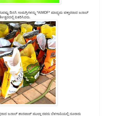
ಗುವಷ್ಟು ದಿನಸಿ ಸಾಮಗ್ರಿಗಳನ್ನು *AIMDF* ಮಾಧ್ಯಮ ವಕ್ತಾರರಾದ ಜನಾಬ್
್ವರದಲ್ಲಿ ವಿತರಿಸಿದರು.
ರಾದ ಜನಾಬ್ ಶಾನವಾಜ್ ಮುಲ್ಲಾ ರವರು ಬೆಳಗಾವಿಯಲ್ಲಿ ನೂರಾರು