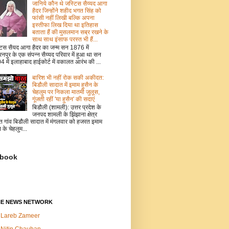
जानिये कौन थे जस्टिस सैय्यद आगा
हैदर जिन्होंने शहीद भगत सिंह को
फांसी नहीं लिखी बल्कि अपना
इस्तीफा लिख दिया था इतिहास
बताता हैं की मुसलमान सब्र रखने के
साथ साथ इंसाफ परस्त भी हैं...
टिस सैयद आगा हैदर का जन्म सन 1876 में
नपुर के एक संपन्न सैय्यद परिवार में हुआ था सन
 में इलाहाबाद हाईकोर्ट में वकालत आरंभ की ...
बारिश भी नहीं रोक सकी अकीदत:
बिडौली सादात में इमाम हुसैन के
चेहलुम पर निकला मातमी जुलूस,
गूंजती रहीं 'या हुसैन' की सदाएं
बिडौली (शामली): उत्तर प्रदेश के
जनपद शामली के झिंझाना क्षेत्र
त गांव बिडौली सादात में मंगलवार को हजरत इमाम
न के चेहलुम...
book
NE NEWS NETWORK
Lareb Zameer
Nitin Chauhan