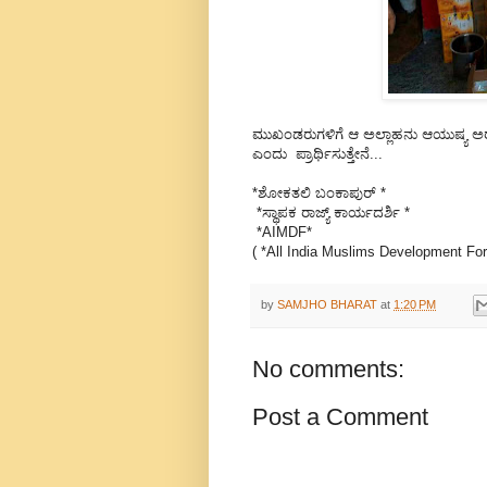
ಮುಖಂಡರುಗಳಿಗೆ ಆ ಅಲ್ಲಾಹನು ಆಯುಷ್ಯ 
ಎಂದು ಪ್ರಾರ್ಥಿಸುತ್ತೇನೆ...
*ಶೋಕತಲಿ ಬಂಕಾಪುರ್ *
*ಸ್ಥಾಪಕ ರಾಜ್ಯ್ ಕಾರ್ಯದರ್ಶಿ *
*AIMDF*
( *All India Muslims Development Fo
by
SAMJHO BHARAT
at
1:20 PM
No comments:
Post a Comment