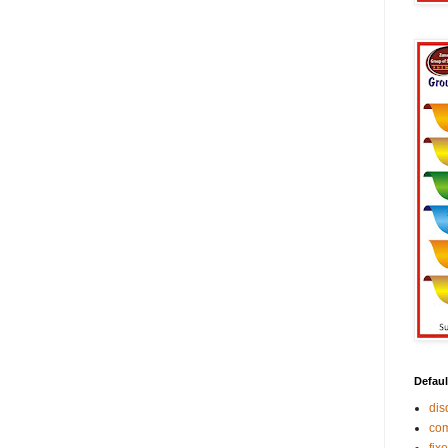
Defaul
di
co
fix