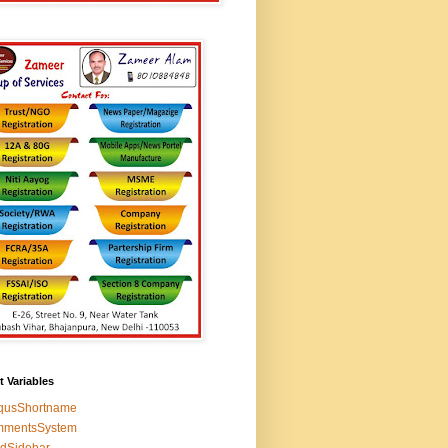
t Variables
squsShortname
mmentsSystem
edSidebar