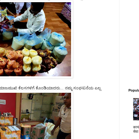
ಮಾಜಮುಖಿ ಕೆಲಸಗಳಿಗೆ ಕೊಂಡಿಯಾದರು... ನಮ್ಮ ಸಂಘಟನೆಯ ಎಲ್ಲ
Popul
कार्य
सेवा