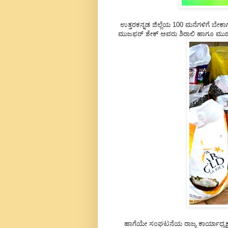
ಉತ್ತರಕನ್ನಡ ಜಿಲ್ಲೆಯ 100 ಮನೆಗಳಿಗೆ ಬೇಕಾ
ಮುಜಫರ್ ಶೇಕ್ ಅವರು ಶಿರಾಲಿ ಹಾಗೂ ಮುರ್ಡೇಶ
ಹಾಗೆಯೇ ಸಂಘಟನೆಯ ರಾಜ್ಯ ಕಾರ್ಯಾಧ್ಯಕ್ಷ