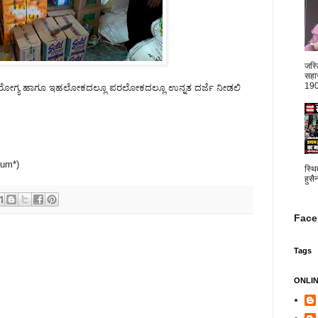
जस्
सहार
1904
ಅರೋಗ್ಯ ಹಾಗೂ ಇಹಲೋಕದಲ್ಲೂ ಪರಲೋಕದಲ್ಲೂ ಉನ್ನತ ದರ್ಜೆ ನೀಡಲಿ
rum*)
स्थि
हुसै
Face
Tags
ONLI