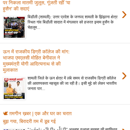
पर निकला मातमी जुलूस, गूंजती रहीं 'या
›
हुसैन' की सदाएं
बिडौली (शामली): उत्तर प्रदेश के जनपद शामली के झिंझाना क्षेत्र
स्थित गांव बिडौली सादात में मंगलवार को हजरत इमाम हुसैन के
चेहलुम...
ऊन में राजकीय डिग्री कॉलेज की मांग:
भाजपा एमएलसी मोहित बेनीवाल ने
मुख्यमंत्री योगी आदित्यनाथ से की
›
मुलाकात
शामली जिले के ऊन क्षेत्र में लंबे समय से राजकीय डिग्री कॉलेज
की आवश्यकता महसूस की जा रही है। इसी मुद्दे को लेकर भारतीय
जनता पार...
🕊️ ग़मगीन ख़बर | एक और घर का चराग़
बुझ गया, बिरादरी ग़म में डूब गई
"إِنَّا لِلّٰهِ وَإِنَّا إِلَيْهِ رَاجِعُونَ" अल्लाह तआला मरहूमा की मग़फ़िरत